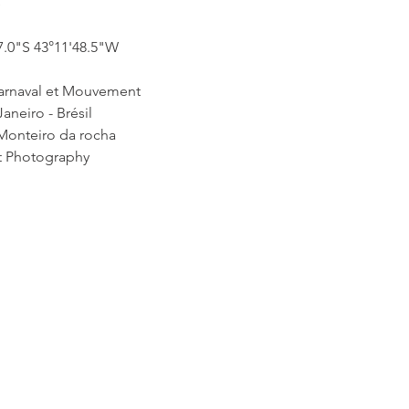
e
7.0"S 43°11'48.5"W
arnaval et Mouvement
aneiro - Brésil
onteiro da rocha
t Photography