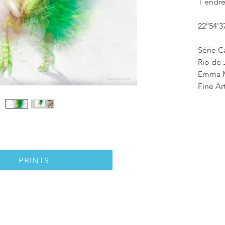
T endr
22°54'3
Série C
Rio de J
Emma M
Fine Ar
PRINTS