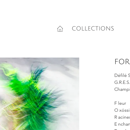
COLLECTIONS
FOR
Défilé 
G.R.E.S
Champi
F leur
O xóssi
R acine
E ncha