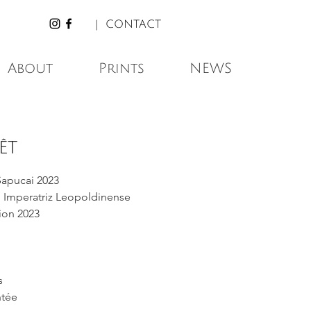
| CONTACT
About
Prints
NEWS
ÊT
Sapucai 2023
. Imperatriz Leopoldinense
on 2023
s
ntée